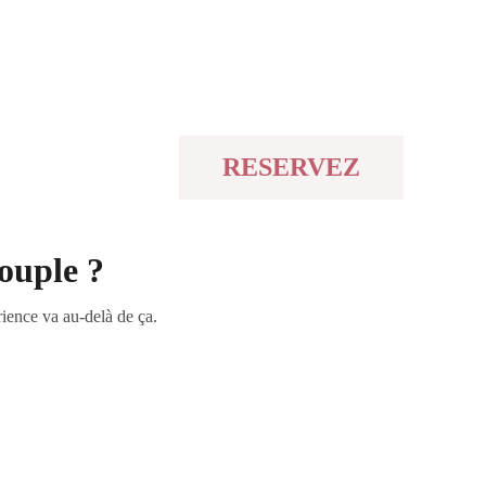
RESERVEZ
opos
Blog
ouple ?
rience va au-delà de ça.