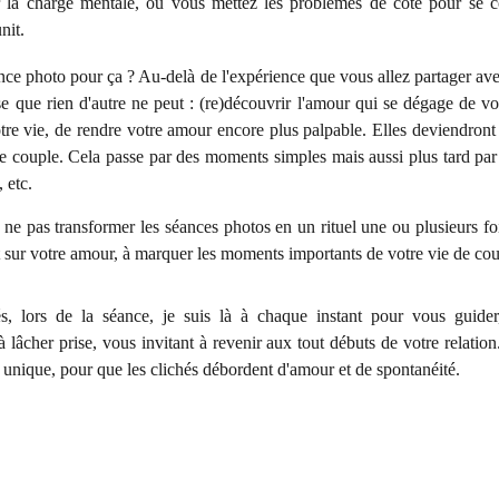
la charge mentale, où vous mettez les problèmes de côté pour se c
nit.
ce photo pour ça ? Au-delà de l'expérience que vous allez partager avec
 que rien d'autre ne peut : (re)découvrir l'amour qui se dégage de vo
re vie, de rendre votre amour encore plus palpable. Elles deviendront le
e couple. Cela passe par des moments simples mais aussi plus tard pa
 etc.
 ne pas transformer les séances photos en un rituel une ou plusieurs fo
sur votre amour, à marquer les moments importants de votre vie de cou
s, lors de la séance, je suis là à chaque instant pour vous guider
 lâcher prise, vous invitant à revenir aux tout débuts de votre relatio
nique, pour que les clichés débordent d'amour et de spontanéité.